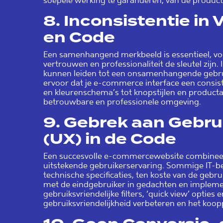
soepele werking te garanderen, van de product
8.
Inconsistentie in
en Code
Een samenhangend merkbeeld is essentieel, v
vertrouwen en professionaliteit de sleutel zijn.
kunnen leiden tot een onsamenhangende gebrui
ervoor dat je e-commerce interface een consist
en kleurenschema’s tot knopstijlen en product
betrouwbare en professionele omgeving.
9.
Gebrek aan Gebru
(UX) in de Code
Een succesvolle e-commercewebsite combineer
uitstekende gebruikerservaring. Sommige IT-be
technische specificaties, ten koste van de gebr
met de eindgebruiker in gedachten en implemen
gebruiksvriendelijke filters, ‘quick view’ optie
gebruiksvriendelijkheid verbeteren en het koo