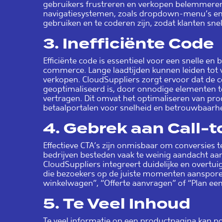
gebruikers frustreren en verkopen belemmeren.
navigatiesystemen, zoals dropdown-menu’s en 
gebruiken en te coderen zijn, zodat klanten sne
3.
Inefficiënte Code
Efficiënte code is essentieel voor een snelle en
commerce. Lange laadtijden kunnen leiden tot 
verkopen. CloudSuppliers zorgt ervoor dat de c
geoptimaliseerd is, door onnodige elementen te
vertragen. Dit omvat het optimaliseren van pr
betaalportalen voor snelheid en betrouwbaarhe
4.
Gebrek aan Call-t
Effectieve CTA’s zijn onmisbaar om conversies t
bedrijven besteden vaak te weinig aandacht aan
CloudSuppliers integreert duidelijke en overtu
die bezoekers op de juiste momenten aanspore
winkelwagen”, “Offerte aanvragen” of “Plan e
5.
Te Veel Inhoud
Te veel informatie op een productpagina kan po