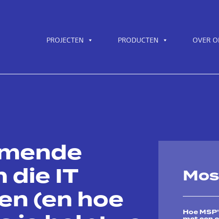
PROJECTEN
PRODUCTEN
OVER O
omende
 die IT
Mos
en (en hoe
Hoe MSP's
met een e