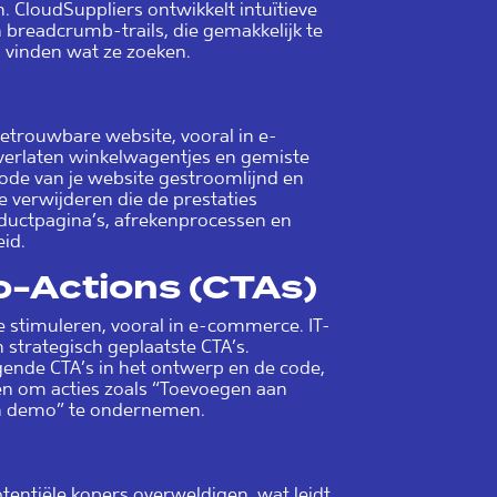
 CloudSuppliers ontwikkelt intuïtieve
breadcrumb-trails, die gemakkelijk te
l vinden wat ze zoeken.
 betrouwbare website, vooral in e-
verlaten winkelwagentjes en gemiste
ode van je website gestroomlijnd en
 verwijderen die de prestaties
oductpagina’s, afrekenprocessen en
id.
o-Actions (CTAs)
e stimuleren, vooral in e-commerce. IT-
 strategisch geplaatste CTA’s.
igende CTA’s in het ontwerp en de code,
n om acties zoals “Toevoegen aan
en demo” te ondernemen.
tentiële kopers overweldigen, wat leidt