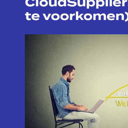
CloudSuppliers
te voorkomen