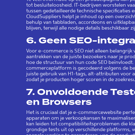
tot besluiteloosheid. IT-bedrijven worstelen va
tussen gedetailleerde technische specificaties 
CloudSuppliers helpt je inhoud op een overzich
behulp van tabbladen, accordeons en uitklapbar
blijven, terwijl alle nodige details beschikbaar zi
6.
Geen SEO-integrat
Voor e-commerce is SEO niet alleen belangrijk 
aantrekken van de juiste bezoekers naar je prod
hoe de structuur van hun code SEO beïnvloedt. 
commerceplatform is gecodeerd volgens de be
juiste gebruik van H1-tags, alt-attributen voor
zodat je producten hoger scoren in de zoekresu
7.
Onvoldoende Test
en Browsers
Het is cruciaal dat je e-commercewebsite perfe
apparaten om je verkoopkansen te maximalisere
kan leiden tot compatibiliteitsproblemen die kl
grondige tests uit op verschillende platforms,