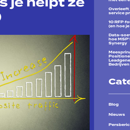
 je helpt ze
Overleeft
)
service p
10 RFP‑fo
(en hoe j
Data-soev
hoe MSP’s
Synergy
Meespring
Positione
Leadgener
Bedrijven
Cat
Blog
Nieuws
Persberi