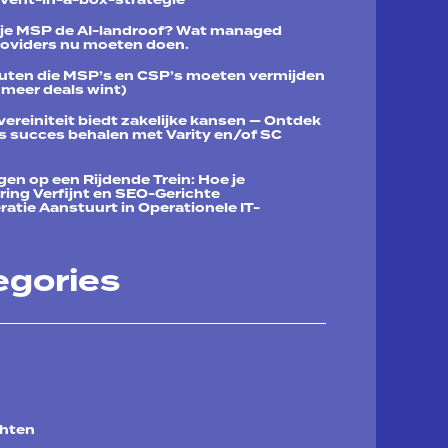
 je MSP de AI-landroof? Wat managed
roviders nu moeten doen.
uten die MSP’s en CSP’s moeten vermijden
e meer deals wint)
ereiniteit biedt zakelijke kansen — Ontdek
 succes behalen met Varity en/of SC
en op een Rijdende Trein: Hoe je
ring Verfijnt en SEO-Gerichte
atie Aanstuurt in Operationele IT-
egories
chten