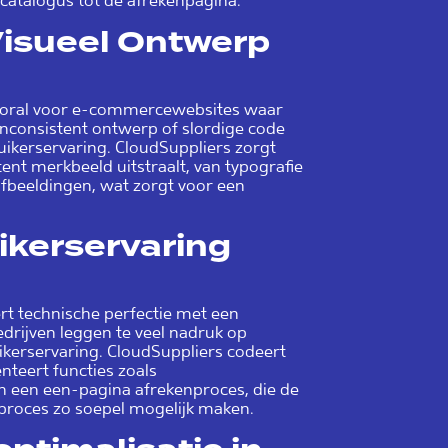
catalogus tot de afrekenpagina.
 Visueel Ontwerp
ooral voor e-commercewebsites waar
 Inconsistent ontwerp of slordige code
kerservaring. CloudSuppliers zorgt
ent merkbeeld uitstraalt, van typografie
afbeeldingen, wat zorgt voor een
ikerservaring
t technische perfectie met een
drijven leggen te veel nadruk op
uikerservaring. CloudSuppliers codeert
teert functies zoals
s en een een-pagina afrekenproces, die de
pproces zo soepel mogelijk maken.