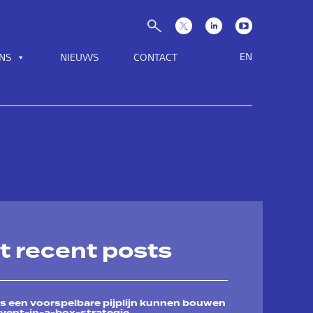
EN
NS
NIEUWS
CONTACT
t recent posts
 een voorspelbare pijplijn kunnen bouwen
vent-in-a-box-strategie