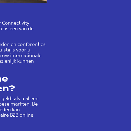
 Connectivity
t is een van de
heden en conferenties
uiste is voor u.
n uw internationale
zienlijk kunnen
ne
en?
geldt als u al een
opese markten. De
heden kan
aire B2B online