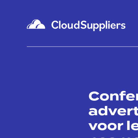
Confer
advert
voor l