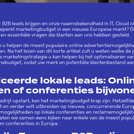
2B leads krijgen en onze naamsbekendheid in IT, Cloud of
eperkt marketingbudget in een nieuwe Europese markt? Da
n essentiële vragen die klanten aan ons hebben gesteld.
 we u helpen de meest populaire online advertentiemogelijk
en. Na het lezen van dit korte artikel zult u weten welke de j
e marketingstrategie u kan helpen bij het optimaliseren va
mebudget, zodat uw merk en potentiële klantenbestand aan
ceerde lokale leads: Onli
en of conferenties bijwon
rijf opstart, kan het marketingbudget krap zijn. Hetzelfde 
nt en verder wilt uitbreiden op nieuwe, concurrerende Eur
mogelijkheden op lokale conferenties en reclamemogelijk
Laten we samen eens kijken naar enkele van de meest popul
en conferenties in Europa.