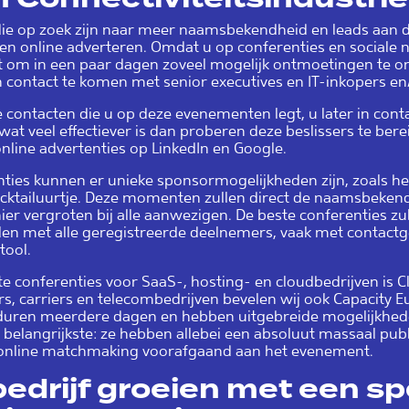
die op zoek zijn naar meer naamsbekendheid en leads aan 
ven online adverteren. Omdat u op conferenties en social
gt om in een paar dagen zoveel mogelijk ontmoetingen te org
in contact te komen met senior executives en IT-inkopers en/
contacten die u op deze evenementen legt, u later in con
s wat veel effectiever is dan proberen deze beslissers te berei
online advertenties op LinkedIn en Google.
nties kunnen er unieke sponsormogelijkheden zijn, zoals h
ocktailuurtje. Deze momenten zullen direct de naamsbekend
er vergroten bij alle aanwezigen. De beste conferenties zu
len met alle geregistreerde deelnemers, vaak met contact
tool.
e conferenties voor SaaS-, hosting- en cloudbedrijven is C
rs, carriers en telecombedrijven bevelen wij ook Capacity 
uren meerdere dagen en hebben uitgebreide mogelijkhed
 belangrijkste: ze hebben allebei een absoluut massaal publ
online matchmaking voorafgaand aan het evenement.
edrijf groeien met een sp