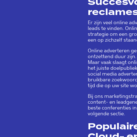
Succesvo
reclames
Er zijn veel online
leads te vinden. Onli
strategie om een groo
een op zichzelf staan
Online adverteren ger
ontzettend duur zijn.
Maar vaak slaagt onli
het juiste doelpublie
social media advert
bruikbare zoekwoorde
tijd die op uw site w
Bij ons marketingst
content- en leadgen
beste conferenties in
volgende sectie.
Populaire
Cloud- en