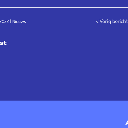
|
< Vorig berich
 2022
Nieuws
st