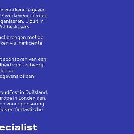
de voorkeur te geven
e netwerkevenementen
aniseren. U zult in
of beslissers.
tact brengen met de
ken via inefficiënte
et sponsoren van een
heid van uw bedrijf
llen de
gegevens of een
loudFest in Duitsland.
Europe in Londen aan.
en voor sponsoring
iek en fantastische
ecialist