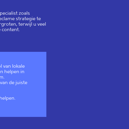
ecialist zoals
eclame strategie te
groten, terwijl u veel
 content.
l van lokale
en helpen in
om.
van de juiste
helpen.