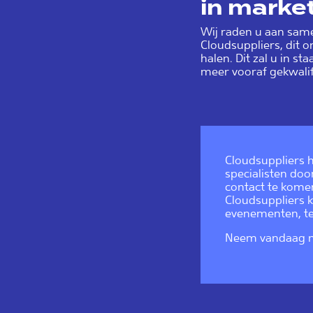
in marke
Wij raden u aan same
Cloudsuppliers, dit 
halen. Dit zal u in s
meer vooraf gekwalif
Cloudsuppliers h
specialisten doo
contact te komen 
Cloudsuppliers k
evenementen, ter
Neem vandaag 