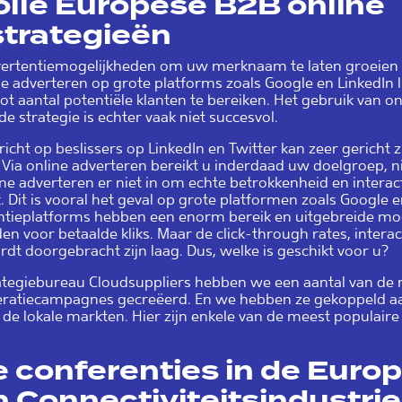
lle Europese B2B online
trategieën
 advertentiemogelijkheden om uw merknaam te laten groeie
ne adverteren op grote platforms zoals Google en LinkedIn li
t aantal potentiële klanten te bereiken. Het gebruik van on
de strategie is echter vaak niet succesvol.
icht op beslissers op LinkedIn en Twitter kan zeer gericht 
 Via online adverteren bereikt u inderdaad uw doelgroep, ni
ne adverteren er niet in om echte betrokkenheid en interac
k. Dit is vooral het geval op grote platformen zoals Google 
entieplatforms hebben een enorm bereik en uitgebreide mo
n voor betaalde kliks. Maar de click-through rates, intera
ordt doorgebracht zijn laag. Dus, welke is geschikt voor u?
rategiebureau Cloudsuppliers hebben we een aantal van d
eratiecampagnes gecreëerd. En we hebben ze gekoppeld aa
 de lokale markten. Hier zijn enkele van de meest populaire
 conferenties in de Europ
 Connectiviteitsindustrie