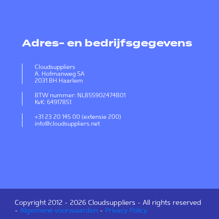
Adres- en bedrijfsgegevens
Cloudsuppliers
A. Hofmanweg 5A
2031 BH Haarlem
BTW nummer: NL855902474B01
KvK: 64917851
+31 23 20 145 00 (extensie 200)
info@cloudsuppliers.net
Copyright 2012 -
2026 Cloudsuppliers - All rights reserved
-
Algemene voorwaarden
-
Privacy Policy